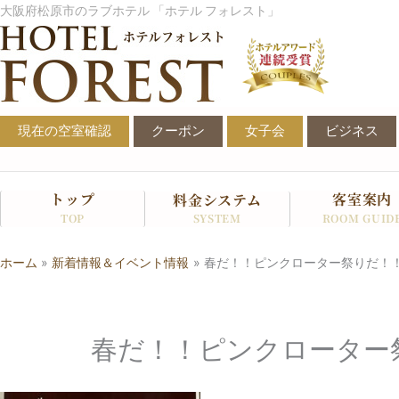
内
大阪府松原市のラブホテル 「ホテル フォレスト」
容
を
ス
キ
ッ
現在の空室確認
クーポン
女子会
ビジネス
プ
トップ
客室案内
料金システム
SYSTEM
TOP
ROOM GUID
ホーム
新着情報＆イベント情報
春だ！！ピンクローター祭りだ！
春だ！！ピンクローター