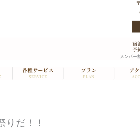
〒
宿
予
メンバー
各種サービス
プラン
アク
SERVICE
PLAN
ACC
E
！
祭りだ！！