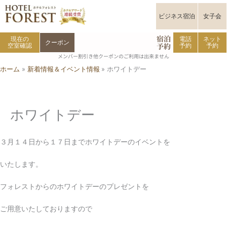
内
容
ビジネス宿泊
女子会
を
宿泊
ス
現在の
電話
ネット
クーポン
予約
空室確認
予約
予約
キ
メンバー割引き他クーポンのご利用は出来ません
ッ
ホーム
新着情報＆イベント情報
ホワイトデー
プ
ホワイトデー
３月１４日から１７日までホワイトデーのイベントを
いたします。
フォレストからのホワイトデーのプレゼントを
ご用意いたしておりますので