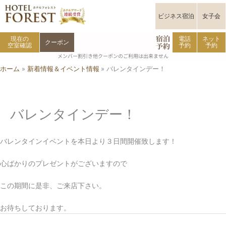
内
容
ビジネス宿泊
女子会
を
宿泊
ス
現在の
電話
ネット
クーポン
予約
空室確認
予約
予約
キ
メンバー割引き他クーポンのご利用は出来ません
ッ
ホーム
新着情報＆イベント情報
バレンタインデー！
プ
バレンタインデー！
バレンタインイベントを本日より３日間開催致します！
心ばかりのプレゼントがございますので
この期間に是非、ご来店下さい。
お待ちしております。