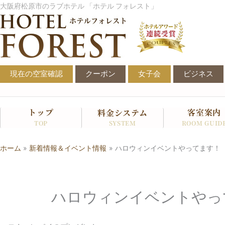
内
大阪府松原市のラブホテル 「ホテル フォレスト」
容
を
ス
キ
ッ
現在の空室確認
クーポン
女子会
ビジネス
プ
トップ
客室案内
料金システム
SYSTEM
TOP
ROOM GUID
ホーム
新着情報＆イベント情報
ハロウィンイベントやってます！
ハロウィンイベントやっ