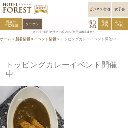
内
容
ビジネス宿泊
女子会
を
宿泊
ス
現在の
電話
ネット
クーポン
予約
空室確認
予約
予約
キ
メンバー割引き他クーポンのご利用は出来ません
ッ
ホーム
新着情報＆イベント情報
トッピングカレーイベント開催中
プ
トッピングカレーイベント開催
中