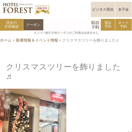
内
容
ビジネス宿泊
女子会
を
宿泊
ス
現在の
電話
ネット
クーポン
予約
空室確認
予約
予約
キ
メンバー割引き他クーポンのご利用は出来ません
ッ
ホーム
新着情報＆イベント情報
クリスマスツリーを飾りました♬
プ
クリスマスツリーを飾りました
♬