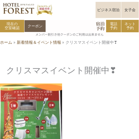
内
容
ビジネス宿泊
女子会
を
宿泊
ス
現在の
電話
ネット
クーポン
予約
空室確認
予約
予約
キ
メンバー割引き他クーポンのご利用は出来ません
ッ
ホーム
新着情報＆イベント情報
クリスマスイベント開催中❣
プ
クリスマスイベント開催中❣