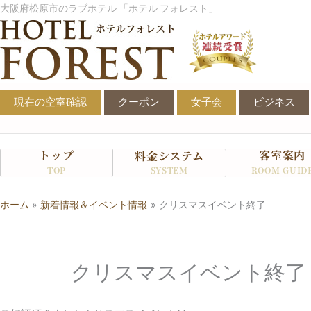
内
大阪府松原市のラブホテル 「ホテル フォレスト」
容
を
ス
キ
ッ
現在の空室確認
クーポン
女子会
ビジネス
プ
トップ
客室案内
料金システム
SYSTEM
TOP
ROOM GUID
ホーム
新着情報＆イベント情報
クリスマスイベント終了
クリスマスイベント終了