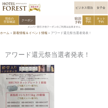
内
容
ビジネス宿泊
女子会
を
宿泊
ス
現在の
電話
ネット
クーポン
予約
空室確認
予約
予約
キ
メンバー割引き他クーポンのご利用は出来ません
ッ
ホーム
新着情報＆イベント情報
アワード還元祭当選者発表！
プ
アワード還元祭当選者発表！