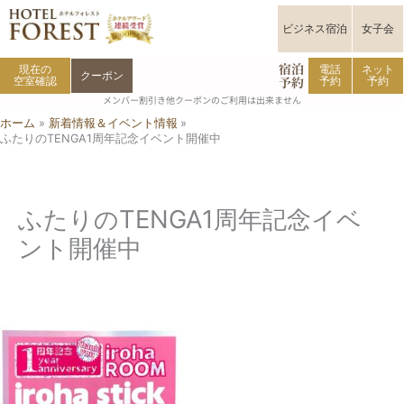
内
容
ビジネス宿泊
女子会
を
宿泊
ス
現在の
電話
ネット
クーポン
予約
空室確認
予約
予約
キ
メンバー割引き他クーポンのご利用は出来ません
ッ
ホーム
新着情報＆イベント情報
プ
ふたりのTENGA1周年記念イベント開催中
ふたりのTENGA1周年記念イベ
ント開催中