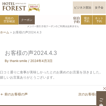
内
容
ビジネス宿泊
女子会
を
宿泊
ス
現在の
電話
ネット
クーポン
予約
空室確認
予約
予約
キ
メンバー割引き他クーポンのご利用は出来ません
ッ
ホーム
お客様の声2024.4.3
プ
お客様の声2024.4.3
By
thank-smile
/
2024年4月3日
口コミ通りに食事が美味しかったとのお褒めのお言葉を頂きました。
嬉しいお言葉ありがとうございます。
←
前のお客様の声
次のお客様の声
→