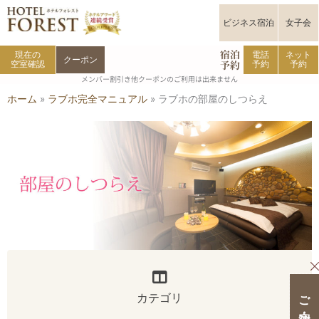
内
容
ビジネス宿泊
女子会
を
宿泊
ス
現在の
電話
ネット
クーポン
予約
空室確認
予約
予約
キ
メンバー割引き他クーポンのご利用は出来ません
ッ
ホーム
»
ラブホ完全マニュアル
»
ラブホの部屋のしつらえ
プ
カテゴリ