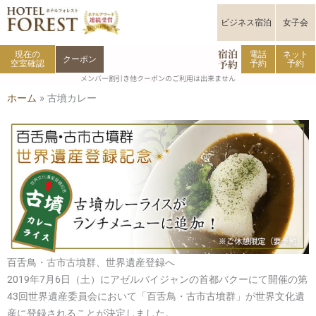
内
容
ビジネス宿泊
女子会
を
宿泊
ス
現在の
電話
ネット
クーポン
予約
空室確認
予約
予約
キ
メンバー割引き他クーポンのご利用は出来ません
ッ
ホーム
»
古墳カレー
プ
百舌鳥・古市古墳群、世界遺産登録へ
2019年7月6日（土）にアゼルバイジャンの首都バクーにて開催の第
43回世界遺産委員会において「百舌鳥・古市古墳群」が世界文化遺
産に登録されることが決定しました。