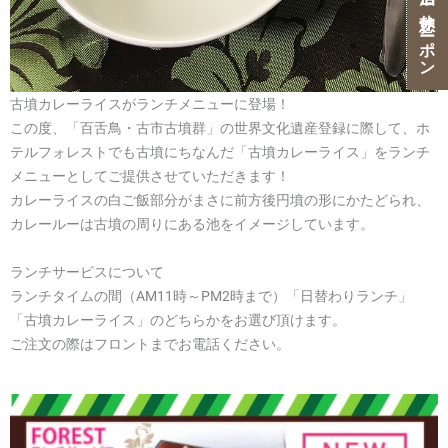
ご宿泊・ご休憩クーポン
古墳カレーライスがランチメニューに登場！
この度、「百舌鳥・古市古墳群」の世界文化遺産登録に際して、ホ
テルフォレストでも古墳にちなんだ「古墳カレーライス」をランチ
メニューとしてご提供させていただきます！
カレーライスの白ご飯部分がまさに前方後円墳の形にかたどられ、
カレールーは古墳の周りにある池をイメージしています。
ランチサービスについて
ランチタイムの間（AM11時～PM2時まで）「日替わりランチ」
「古墳カレーライス」のどちらかをお選び頂けます。
ご注文の際はフロントまでお電話ください。