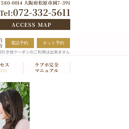
580-0014 大阪府松原市岡7-391
072-332-5611
Tel:
ACCESS MAP
泊
電話予約
ネット予約
約
割引き他クーポンのご利用は出来ません
セス
ラブホ完全
マニュアル
ESS