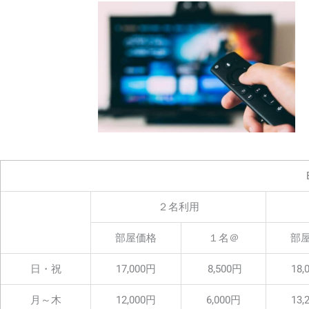
２名利用
部屋価格
１名＠
部
日・祝
17,000円
8,500円
18,
月～木
12,000円
6,000円
13,