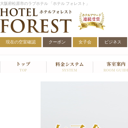
内
大阪府松原市のラブホテル 「ホテル フォレスト」
容
を
ス
キ
ッ
現在の空室確認
クーポン
女子会
ビジネス
プ
トップ
客室案内
料金システム
SYSTEM
TOP
ROOM GUID