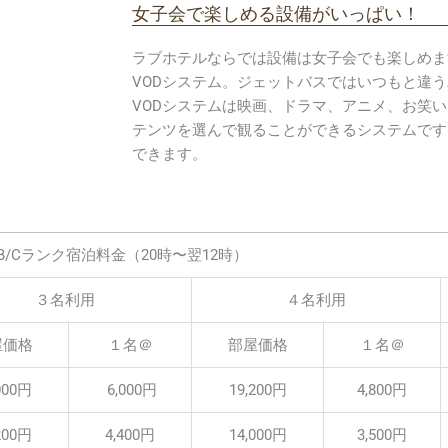
女子会で楽しめる設備がいっぱい！
ラブホテルならでは設備は女子会でも楽しめま
VODシステム。ジェットバスではいつもと違
VODシステムは映画、ドラマ、アニメ、お笑
テンツを選んで観ることができるシステムです
できます。
B/Cランク宿泊料金（20時〜翌12時）
３名利用
４名利用
屋価格
１名＠
部屋価格
１名＠
000円
6,000円
19,200円
4,800円
200円
4,400円
14,000円
3,500円