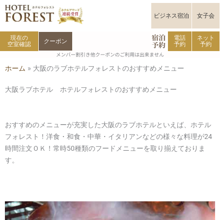
内
容
ビジネス宿泊
女子会
を
宿泊
ス
現在の
電話
ネット
クーポン
予約
空室確認
予約
予約
キ
メンバー割引き他クーポンのご利用は出来ません
ッ
ホーム
»
大阪のラブホテルフォレストのおすすめメニュー
プ
大阪ラブホテル ホテルフォレストのおすすめメニュー
おすすめのメニューが充実した大阪のラブホテルといえば、ホテル
フォレスト！洋食・和食・中華・イタリアンなどの様々な料理が24
時間注文ＯＫ！常時50種類のフードメニューを取り揃えておりま
す。